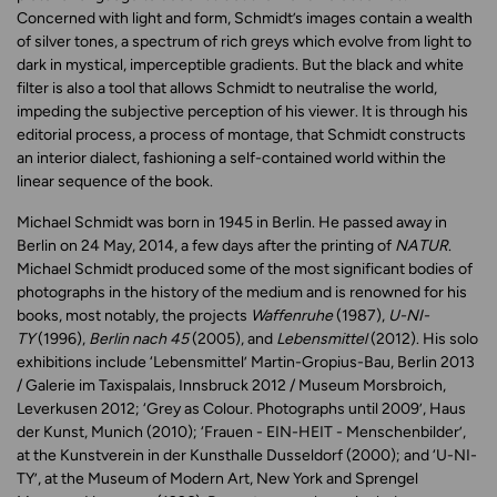
Concerned with light and form, Schmidt’s images contain a wealth
of silver tones, a spectrum of rich greys which evolve from light to
dark in mystical, imperceptible gradients. But the black and white
filter is also a tool that allows Schmidt to neutralise the world,
impeding the subjective perception of his viewer. It is through his
editorial process, a process of montage, that Schmidt constructs
an interior dialect, fashioning a self-contained world within the
linear sequence of the book.
Michael Schmidt was born in 1945 in Berlin. He passed away in
Berlin on 24 May, 2014, a few days after the printing of
NATUR
.
Michael Schmidt produced some of the most significant bodies of
photographs in the history of the medium and is renowned for his
books, most notably, the projects
Waffenruhe
(1987),
U-NI-
TY
(1996),
Berlin nach 45
(2005), and
Lebensmittel
(2012). His solo
exhibitions include ‘Lebensmittel’ Martin-Gropius-Bau, Berlin 2013
/ Galerie im Taxispalais, Innsbruck 2012 / Museum Morsbroich,
Leverkusen 2012; ‘Grey as Colour. Photographs until 2009’, Haus
der Kunst, Munich (2010); ‘Frauen - EIN-HEIT - Menschenbilder’,
at the Kunstverein in der Kunsthalle Dusseldorf (2000); and ‘U-NI-
TY’, at the Museum of Modern Art, New York and Sprengel