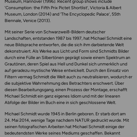
Museum, Hannover (1996). Recent group shows include
‘Consumption: the Fifth Prix Pictet Shortlist’, Victoria & Albert
Museum, London (2014) and ‘The Encyclopedic Palace’, 55th
Biennale, Venice (2013).
Mit seiner Serie von Schwarzweiß-Bildern deutscher
Landschaften, entstanden 1987 bis 1997, hat Michael Schmidt eine
neue Bildsprache entworfen, die die sich ihm darbietende Welt
dekonstruiert. Als Werke aus Licht und Form sind Schmidts Bilder
durch eine Fülle an Silbertönen geprägt sowie einem Spektrum an
Grautönen, deren Spiel aus Hell und Dunkel sich unmerklich und
auf geradezu mystische Weise entwickelt. Durch den Einsatz von
Filtern vermag Schmidt die Welt auch zu neutralisieren, wodurch er
die subjektive Wahrnehmung des Betrachters erschwert. Über
diesen Bearbeitungsgang, einen Prozess der Montage, erschafft
Michael Schmidt ein ganz eigenes Idiom und mit der linearen
Abfolge der Bilder im Buch eine in sich geschlossene Welt.
Michael Schmidt wurde 1945 in Berlin geboren. Er starb dort am
24. Mai 2014, wenige Tage nachdem NATUR gedruckt wurde. Mit
seinen fotografischen Arbeiten hat Michael Schmidt einige der
bedeutendsten Werke seines Mediums geschaffen. Bekannt