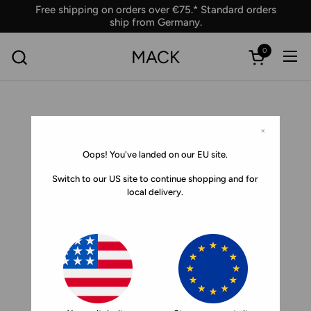
Skip to content
Free shipping on orders over €75.* Standard orders
ship from Germany.
0
MACK
Ope
Open car
×
Oops! You've landed on our EU site.
Switch to our US site to continue shopping and for
local delivery.