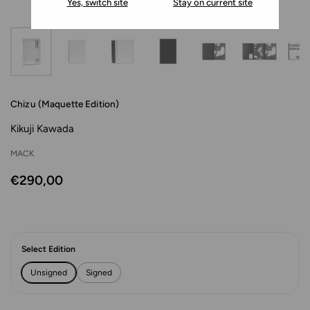
Yes, switch site
Stay on current site
Chizu (Maquette Edition)
Kikuji Kawada
MACK
€290,00
Select Edition
Unsigned
Signed