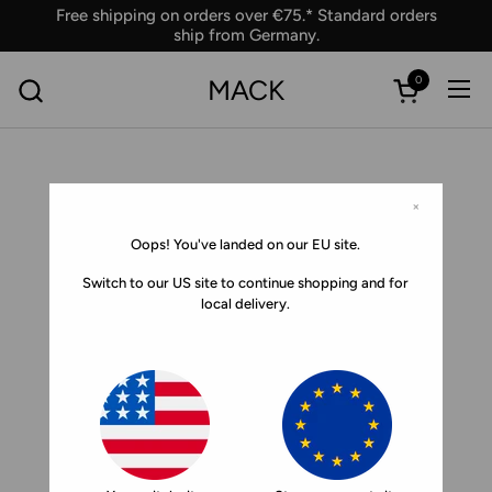
Skip to content
Free shipping on orders over €75.* Standard orders
ship from Germany.
0
MACK
Ope
Open car
×
Oops! You've landed on our EU site.
Switch to our US site to continue shopping and for
local delivery.