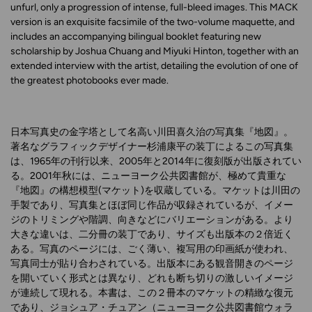
unfurl, only a progression of intense, full-bleed images.
This MACK
version is an
exquisite
facsimile of the two-volume maquette, and
includes an accompanying bilingual booklet featuring new
scholarship by Joshua Chuang and Miyuki Hinton, together with an
extended interview with the artist, detailing the evolution of one of
the greatest photobooks ever made.
日本写真史の金字塔として名高い川田喜久治の写真集『地図』。
著名なグラフィックデザイナー杉浦康平の装丁によるこの写真集
は、1965年の刊行以来、2005年と2014年に復刻版が出版されてい
る。2001年秋には、ニューヨーク公共図書館が、極めて貴重な
『地図』の構想模型(マケット)を収蔵している。マケットは川田の
手製であり、写真集とほぼ同じ作品が収録されているが、イメー
ジのトリミングや階調、向きなどにバリエーションがある。より
大きな違いは、二分冊の装丁であり、サイズも出版本の２倍近く
ある。写真のページには、ごく薄い、複写用の印画紙が使われ、
写真同士が貼り合わされている。出版本にある観音開きのページ
を開いていく形式とは異なり、どれも断ち切りの激しいイメージ
が連続して現れる。本書は、この２冊本のマケットの精緻な復元
であり、ジョシュア・チュアン（ニューヨーク公共図書館ウォラ