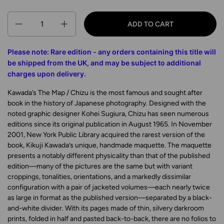
Quantity
ADD TO CART
Please note: Rare edition - any orders containing this title will
be shipped from the UK
, and may be subject to additional
charges upon delivery
.
Kawada’s
The Map / Chizu
is the most famous and sought after
book in the history of Japanese photography. D
esigned
with the
noted graphic designer Kohei Sugiura,
Chizu
has seen numerous
editions since its original publication
in August 1965. I
n November
2001,
New York Public Library acquired the rarest
version of the
book, Kikuji Kawada’s unique, handmade maquette. T
he maquette
presents a notably different physicality than that of the published
edition
—
many of the pictures are the same but with variant
croppings, tonalities, orientations, and a markedly dissimilar
configuration with a pair of jacketed volumes—each nearly twice
as large in format as the published version—separated by a black-
and-white divider. With its pages made of thin, silvery darkroom
prints, folded in half and pasted back-to-back, there are no folios to